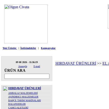
HIRDAVAT
ELEKTRİKLİ ALETLE
Yeni Ürünler
|
İndirimdekiler
|
Kampanyalar
09 08 2026 - 11:36:19
HIRDAVAT ÜRÜNLERİ
>>
EL 
Anasayfa
E-mail
ÜRÜN ARA
HIRDAVAT ÜRÜNLERİ
AMBALAJ MALZEMELERİ
AŞINDIRICI MALZEMELER
BAHÇE TARIM MAKİNALARI
BALANSERLER
CAMCI ALETLERİ