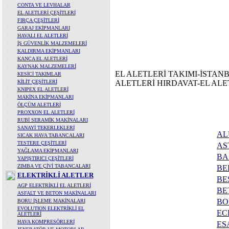
CONTA VE LEVHALAR
EL ALETLERİ ÇEŞİTLERİ
FIRÇA ÇEŞİTLERİ
GARAJ EKİPMANLARI
HAVALI EL ALETLERİ
İŞ GÜVENLİK MALZEMELERİ
KALDIRMA EKİPMANLARI
KANCA EL ALETLERİ
KAYNAK MALZEMELERİ
EL ALETLERİ TAKIMI-İSTANB
KESİCİ TAKIMLAR
KİLİT ÇEŞİTLERİ
ALETLERİ HIRDAVAT-EL ALE
KNIPEX EL ALETLERİ
MAKİNA EKİPMANLARI
ÖLÇÜM ALETLERİ
PROXXON EL ALETLERİ
RUBİ SERAMİK MAKİNALARI
SANAYİ TEKERLEKLERİ
AL
SICAK HAVA TABANCALARI
TESTERE ÇEŞİTLERİ
AS
YAĞLAMA EKİPMANLARI
BA
YAPIŞTIRICI ÇEŞİTLERİ
ZIMBA VE ÇİVİ TABANCALARI
BE
ELEKTRİKLİ ALETLER
BE
AGP ELEKTRİKLİ EL ALETLERİ
BE
ASFALT VE BETON MAKİNALARI
BO
BORU İŞLEME MAKİNALARI
EVOLUTION ELEKTRİKLİ EL
EC
ALETLERİ
HAVA KOMPRESÖRLERİ
ES