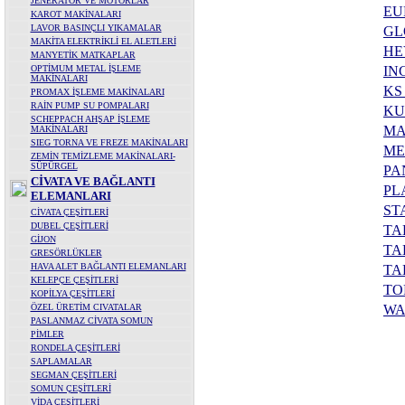
JENERATÖR VE MOTORLAR
EU
KAROT MAKİNALARI
LAVOR BASINÇLI YIKAMALAR
GL
MAKİTA ELEKTRİKLİ EL ALETLERİ
HE
MANYETİK MATKAPLAR
OPTİMUM METAL İŞLEME
IN
MAKİNALARI
KS
PROMAX İŞLEME MAKİNALARI
RAİN PUMP SU POMPALARI
KU
SCHEPPACH AHŞAP İŞLEME
MA
MAKİNALARI
SIEG TORNA VE FREZE MAKİNALARI
ME
ZEMİN TEMİZLEME MAKİNALARI-
SÜPÜRGEL
PA
CİVATA VE BAĞLANTI
PL
ELEMANLARI
ST
CİVATA ÇEŞİTLERİ
DUBEL ÇEŞİTLERİ
TA
GİJON
TA
GRESÖRLÜKLER
HAVA ALET BAĞLANTI ELEMANLARI
TA
KELEPÇE ÇEŞİTLERİ
TO
KOPİLYA ÇEŞİTLERİ
ÖZEL ÜRETİM CIVATALAR
WA
PASLANMAZ CİVATA SOMUN
PİMLER
RONDELA ÇEŞİTLERİ
SAPLAMALAR
SEGMAN ÇEŞİTLERİ
SOMUN ÇEŞİTLERİ
VİDA ÇEŞİTLERİ