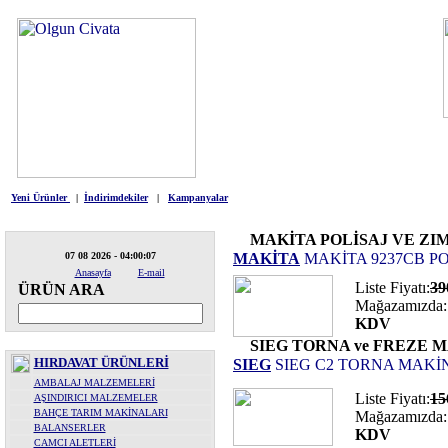
HIRDAVAT
ELEKTRİKLİ ALETLE
Yeni Ürünler
|
İndirimdekiler
|
Kampanyalar
MAKİTA POLİSAJ VE Z
07 08 2026 - 04:00:07
MAKİTA
MAKİTA 9237CB PO
Anasayfa
E-mail
Liste Fiyatı:
3
ÜRÜN ARA
Mağazamızda:
KDV
SIEG TORNA ve FREZE 
HIRDAVAT ÜRÜNLERİ
SIEG
SIEG C2 TORNA MAKİ
AMBALAJ MALZEMELERİ
Liste Fiyatı:
15
AŞINDIRICI MALZEMELER
BAHÇE TARIM MAKİNALARI
Mağazamızda:
BALANSERLER
KDV
CAMCI ALETLERİ