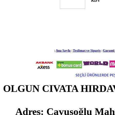
KDV
Ana Sayfa
Teslimat ve Sipariş
Garanti 
|
|
|
OLGUN CIVATA HIRDAVA
Adres: Çavuşoğlu Maha