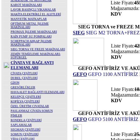
JENERATÖR VE MOTORLAR
Liste Fiyatı:
45
KAROT MAKİNALARI
Mağazamızda:
LAVOR BASINÇLI YIKAMALAR
KDV
MAKİTA ELEKTRİKLİ EL ALETLERİ
MANYETİK MATKAPLAR
OPTİMUM METAL İŞLEME
SIEG TORNA ve FREZE 
MAKİNALARI
PROMAX İŞLEME MAKİNALARI
SIEG
SIEG M2 TORNA+FREZ
RAİN PUMP SU POMPALARI
SCHEPPACH AHŞAP İŞLEME
MAKİNALARI
Liste Fiyatı:
42
SIEG TORNA VE FREZE MAKİNALARI
Mağazamızda:
ZEMİN TEMİZLEME MAKİNALARI-
KDV
SÜPÜRGEL
CİVATA VE BAĞLANTI
ELEMANLARI
GEFO ANTİFİRİZ VE AK
CİVATA ÇEŞİTLERİ
GEFO
GEFO 1100 ANTİFİRİZ
DUBEL ÇEŞİTLERİ
GİJON
GRESÖRLÜKLER
Liste Fiyatı:
1
HAVA ALET BAĞLANTI ELEMANLARI
Mağazamızda:
KELEPÇE ÇEŞİTLERİ
KDV
KOPİLYA ÇEŞİTLERİ
ÖZEL ÜRETİM CIVATALAR
PASLANMAZ CİVATA SOMUN
GEFO ANTİFİRİZ VE AK
PİMLER
GEFO
GEFO 5100 ANTİFİRİZ
RONDELA ÇEŞİTLERİ
SAPLAMALAR
SEGMAN ÇEŞİTLERİ
Liste Fiyatı:
25
SOMUN ÇEŞİTLERİ
VİDA ÇEŞİTLERİ
Mağazamızda: