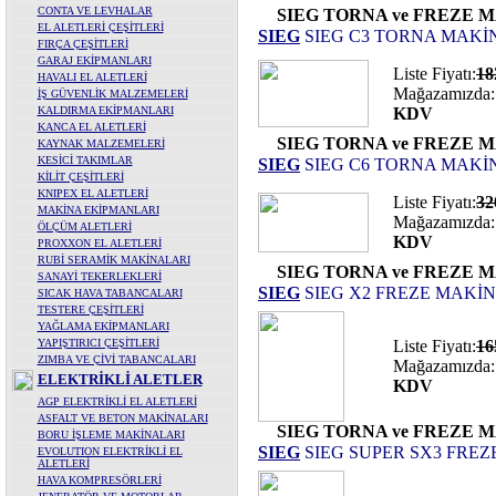
CONTA VE LEVHALAR
SIEG TORNA ve FREZE 
EL ALETLERİ ÇEŞİTLERİ
SIEG
SIEG C3 TORNA MAKİ
FIRÇA ÇEŞİTLERİ
GARAJ EKİPMANLARI
Liste Fiyatı:
18
HAVALI EL ALETLERİ
Mağazamızda:
İŞ GÜVENLİK MALZEMELERİ
KALDIRMA EKİPMANLARI
KDV
KANCA EL ALETLERİ
SIEG TORNA ve FREZE 
KAYNAK MALZEMELERİ
KESİCİ TAKIMLAR
SIEG
SIEG C6 TORNA MAKİ
KİLİT ÇEŞİTLERİ
KNIPEX EL ALETLERİ
Liste Fiyatı:
32
MAKİNA EKİPMANLARI
Mağazamızda:
ÖLÇÜM ALETLERİ
KDV
PROXXON EL ALETLERİ
RUBİ SERAMİK MAKİNALARI
SIEG TORNA ve FREZE 
SANAYİ TEKERLEKLERİ
SIEG
SIEG X2 FREZE MAKİN
SICAK HAVA TABANCALARI
TESTERE ÇEŞİTLERİ
YAĞLAMA EKİPMANLARI
YAPIŞTIRICI ÇEŞİTLERİ
Liste Fiyatı:
16
ZIMBA VE ÇİVİ TABANCALARI
Mağazamızda:
ELEKTRİKLİ ALETLER
KDV
AGP ELEKTRİKLİ EL ALETLERİ
ASFALT VE BETON MAKİNALARI
SIEG TORNA ve FREZE 
BORU İŞLEME MAKİNALARI
SIEG
SIEG SUPER SX3 FREZ
EVOLUTION ELEKTRİKLİ EL
ALETLERİ
HAVA KOMPRESÖRLERİ