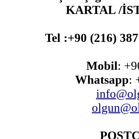
KARTAL /İ
Tel :+90 (216) 387
Mobil
: +9
Whatsapp
:
info@ol
olgun@ol
POSTC