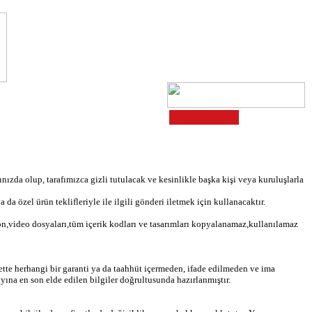
MANLARI
ınızda olup, tarafımızca gizli tutulacak ve kesinlikle başka kişi veya kuruluşlarla
ya da özel ürün teklifleriyle ile ilgili gönderi iletmek için kullanacaktır.
on,video dosyaları,tüm içerik kodları ve tasarımları kopyalanamaz,kullanılamaz
ette herhangi bir garanti ya da taahhüt içermeden, ifade edilmeden ve ima
ayına en son elde edilen bilgiler doğrultusunda hazırlanmıştır.