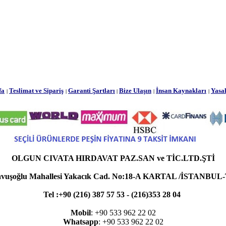
fa
Teslimat ve Sipariş
Garanti Şartları
Bize Ulaşın
İnsan Kaynakları
Yasal
|
|
|
|
|
OLGUN CIVATA HIRDAVAT PAZ.SAN ve TİC.LTD.ŞTİ
avuşoğlu Mahallesi Yakacık Cad. No:18-A KARTAL /İSTANB
Tel :+90 (216) 387 57 53 - (216)353 28 04
Mobil
: +90 533 962 22 02
Whatsapp
: +90 533 962 22 02