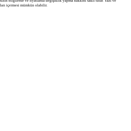
ın bilgilerde ve fiyatlarda değişiklik yapma hakkını saklı tutar. Yazı ve
ları içermesi mümkün olabilir.