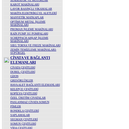
JENERATÖR VE MOTORLAR
KAROT MAKİNALARI
LAVOR BASINÇLI YIKAMALAR
MAKİTA ELEKTRİKLİ EL ALETLERİ
MANYETİK MATKAPLAR
OPTİMUM METAL İŞLEME
MAKİNALARI
PROMAX İŞLEME MAKİNALARI
RAİN PUMP SU POMPALARI
SCHEPPACH AHŞAP İŞLEME
MAKİNALARI
SIEG TORNA VE FREZE MAKİNALARI
ZEMİN TEMİZLEME MAKİNALARI-
SÜPÜRGEL
CİVATA VE BAĞLANTI
ELEMANLARI
CİVATA ÇEŞİTLERİ
DUBEL ÇEŞİTLERİ
GİJON
GRESÖRLÜKLER
HAVA ALET BAĞLANTI ELEMANLARI
KELEPÇE ÇEŞİTLERİ
KOPİLYA ÇEŞİTLERİ
ÖZEL ÜRETİM CIVATALAR
PASLANMAZ CİVATA SOMUN
PİMLER
RONDELA ÇEŞİTLERİ
SAPLAMALAR
SEGMAN ÇEŞİTLERİ
SOMUN ÇEŞİTLERİ
VİDA ÇEŞİTLERİ