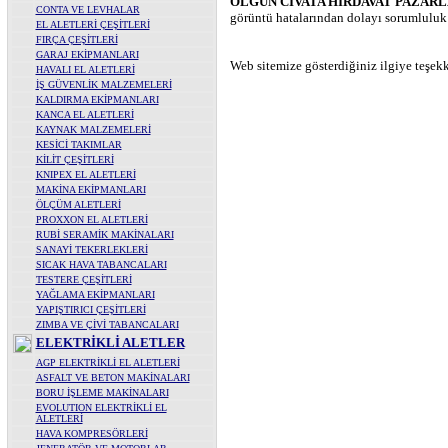
OLGUN CIVATA HIRDAVAT PAZARLA
CONTA VE LEVHALAR
görüntü hatalarından dolayı sorumluluk a
EL ALETLERİ ÇEŞİTLERİ
FIRÇA ÇEŞİTLERİ
GARAJ EKİPMANLARI
Web sitemize gösterdiğiniz ilgiye teşekk
HAVALI EL ALETLERİ
İŞ GÜVENLİK MALZEMELERİ
KALDIRMA EKİPMANLARI
KANCA EL ALETLERİ
KAYNAK MALZEMELERİ
KESİCİ TAKIMLAR
KİLİT ÇEŞİTLERİ
KNIPEX EL ALETLERİ
MAKİNA EKİPMANLARI
ÖLÇÜM ALETLERİ
PROXXON EL ALETLERİ
RUBİ SERAMİK MAKİNALARI
SANAYİ TEKERLEKLERİ
SICAK HAVA TABANCALARI
TESTERE ÇEŞİTLERİ
YAĞLAMA EKİPMANLARI
YAPIŞTIRICI ÇEŞİTLERİ
ZIMBA VE ÇİVİ TABANCALARI
ELEKTRİKLİ ALETLER
AGP ELEKTRİKLİ EL ALETLERİ
ASFALT VE BETON MAKİNALARI
BORU İŞLEME MAKİNALARI
EVOLUTION ELEKTRİKLİ EL
ALETLERİ
HAVA KOMPRESÖRLERİ