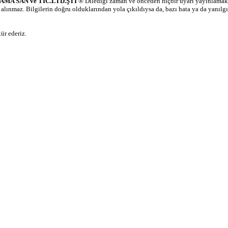
MA SAN ve TİC.LTD.ŞTİ
® Dilediği zaman ve önceden hiçbir uyarı yayınlamaksız
lınmaz. Bilgilerin doğru olduklarından yola çıkıldıysa da, bazı hata ya da yanılgı
ür ederiz.