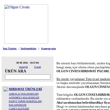
HIRDAVAT
ELE
Yeni Ürünler
|
İndirimdekiler
|
Kampanyalar
08 08 2026 - 10:37:04
Bu sitenin bazı bölümlerinde, sizden kişi
hangi amaç için olursa olsun paylaşılma
Anasayfa
E-mail
ÜRÜN ARA
OLGUN CIVATA HIRDAVAT PAZARLA
Bu sitede yayınlanan Tüm ticari markalar
ve başka sitelerde yayınlanamaz.Sitemizd
Aksine davranışlarda
OLGUN CIVATA 
HIRDAVAT ÜRÜNLERİ
AMBALAJ MALZEMELERİ
Tüm bilgiler
OLGUN CIVATA HIRDAV
AŞINDIRICI MALZEMELER
edilmeden verilmektedir. Bu sitede yer al
BAHÇE TARIM MAKİNALARI
Aksi tarafımızdan belirtilmedikçe
fiya
BALANSERLER
Dizgi ve sistem hatalarından meydana gel
CAMCI ALETLERİ