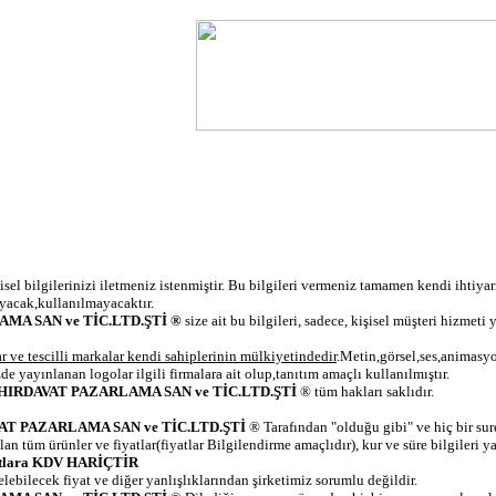
KTRİKLİ ALETLER
CİVATA VE BAĞLANTI ELE
sel bilgilerinizi iletmeniz istenmiştir. Bu bilgileri vermeniz tamamen kendi ihtiyar
yacak,kullanılmayacaktır.
MA SAN ve TİC.LTD.ŞTİ
®
size ait bu bilgileri, sadece, kişisel müşteri hizmeti 
 ve tescilli markalar kendi sahiplerinin mülkiyetindedir
.Metin,görsel,ses,animasy
e yayınlanan logolar ilgili firmalara ait olup,tanıtım amaçlı kullanılmıştır.
HIRDAVAT
PAZARLAMA SAN ve TİC.LTD.ŞTİ
® tüm hakları saklıdır.
AT PAZARLAMA SAN ve TİC.LTD.ŞTİ
® Tarafından "olduğu gibi" ve hiç bir sur
an tüm ürünler ve fiyatlar(fiyatlar Bilgilendirme amaçlıdır), kur ve süre bilgileri y
tlara
KDV HARİÇTİR
ebilecek fiyat ve diğer yanlışlıklarından şirketimiz sorumlu değildir.